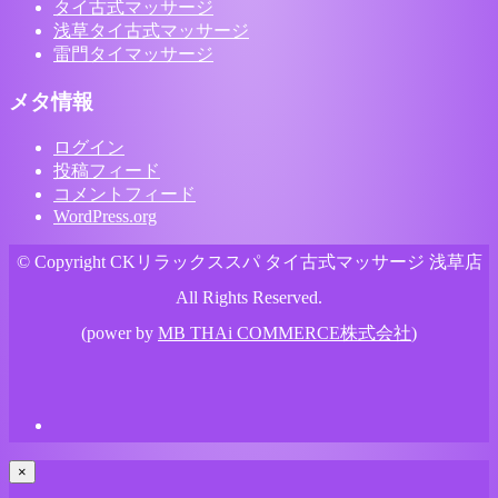
タイ古式マッサージ
浅草タイ古式マッサージ
雷門タイマッサージ
メタ情報
ログイン
投稿フィード
コメントフィード
WordPress.org
© Copyright CKリラックススパ タイ古式マッサージ 浅草店
All Rights Reserved.
(power by
MB THAi COMMERCE株式会社
)
×