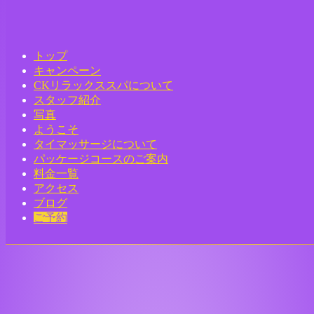
CKリラックススパ タイ古式マッサー
ジ 浅草店｜浅草 雷門 タイマッサージ
トップ
キャンペーン
Home
-
-
CKリ…
CKリラックススパについて
スタッフ紹介
Toggle
写真
navigation
ようこそ
タイマッサージについて
パッケージコースのご案内
料金一覧
アクセス
ブログ
ご予約