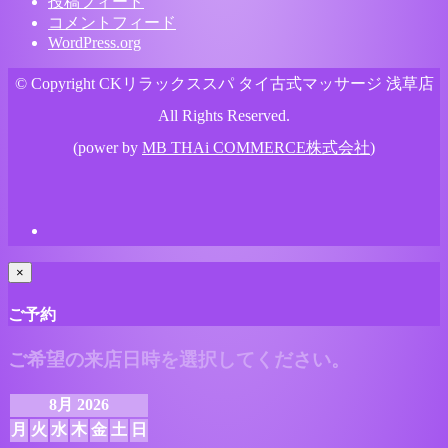
投稿フィード
コメントフィード
WordPress.org
© Copyright CKリラックススパ タイ古式マッサージ 浅草店
All Rights Reserved.
(power by
MB THAi COMMERCE株式会社
)
×
ご予約
ご希望の来店日時を選択してください。
8月 2026
月
火
水
木
金
土
日