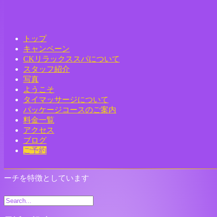
Home
-
タイ古…
トップ
キャンペーン
CKリラックススパについて
スタッフ紹介
Toggle navigation
写真
ようこそ
タイマッサージについて
パッケージコースのご案内
料金一覧
アクセス
ブログ
タイ古式マッサージは、タイに古くから伝わる伝統的な治療
ご予約
法であり、心と体の両方に作用するホリスティックなアプロ
ーチを特徴としています