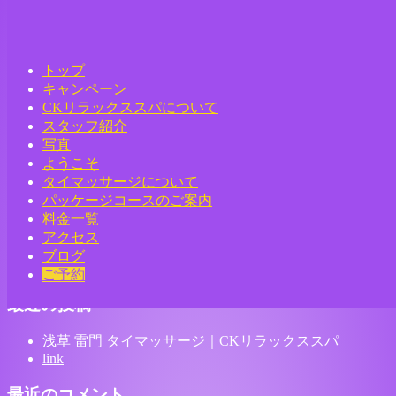
Home
-
充電器…
トップ
キャンペーン
CKリラックススパについて
スタッフ紹介
Toggle
写真
navigation
ようこそ
タイマッサージについて
充電器 浅草 雷門 タイマッサージ｜CKリラックススパ タイ
パッケージコースのご案内
料金一覧
古式マッサージ 浅草店
アクセス
ブログ
ご予約
最近の投稿
浅草 雷門 タイマッサージ｜CKリラックススパ
link
最近のコメント