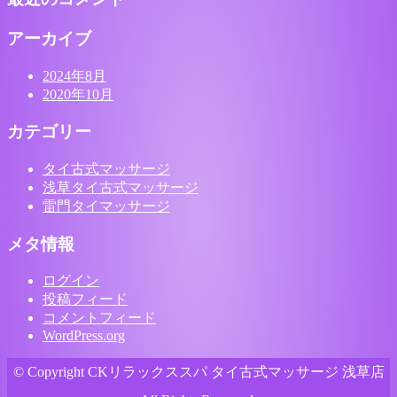
アーカイブ
2024年8月
2020年10月
カテゴリー
タイ古式マッサージ
浅草タイ古式マッサージ
雷門タイマッサージ
メタ情報
ログイン
投稿フィード
コメントフィード
WordPress.org
© Copyright CKリラックススパ タイ古式マッサージ 浅草店