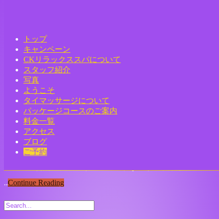
Tag: タイマッサージ
トップ
Home
- タイマッサージ
キャンペーン
CKリラックススパについて
浅草 雷門 タイマッサージ｜CKリラッ
スタッフ紹介
クススパ
Toggle
写真
navigation
ようこそ
ck
タイマッサージについて
2024年8月1日
パッケージコースのご案内
タイ古式マッサージ
,
浅草タイ古式マッサージ
,
雷門タ
料金一覧
イマッサージ
アクセス
ブログ
「浅草・雷門のそば、静かに心をゆるめるタイ古式マッサー
ご予約
ジ。旅の合間や仕事帰りに、穏やかな癒しのひとと
..
Continue Reading