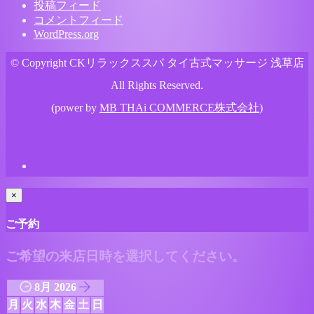
投稿フィード
コメントフィード
WordPress.org
© Copyright CKリラックススパ タイ古式マッサージ 浅草店
All Rights Reserved.
(power by
MB THAi COMMERCE株式会社
)
×
ご予約
ご希望の来店日時を選択してください。
8月 2026
月
火
水
木
金
土
日